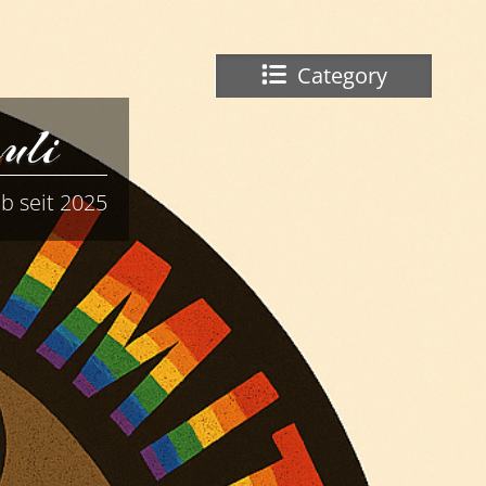
Category
uli
b seit 2025